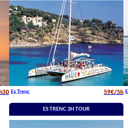
Es Trenc
E
h30
59€/5h
ES TRENC 3H TOUR