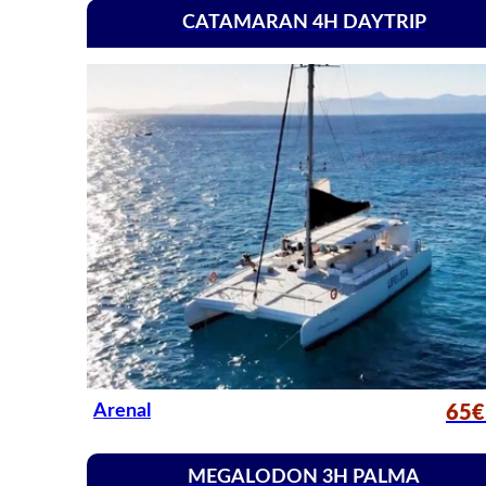
CATAMARAN 4H DAYTRIP
Arenal
65€
MEGALODON 3H PALMA