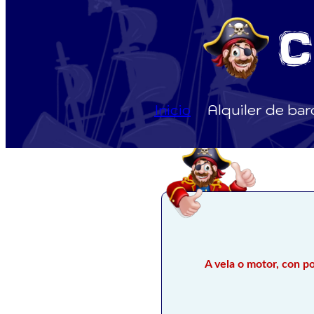
Inicio
Alquiler de ba
A vela o motor, con po