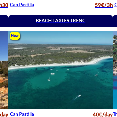
Can Pastilla
C
h30
59€/3h
BEACH TAXI ES TRENC
New
Can Pastilla
Tr
day
40€/day