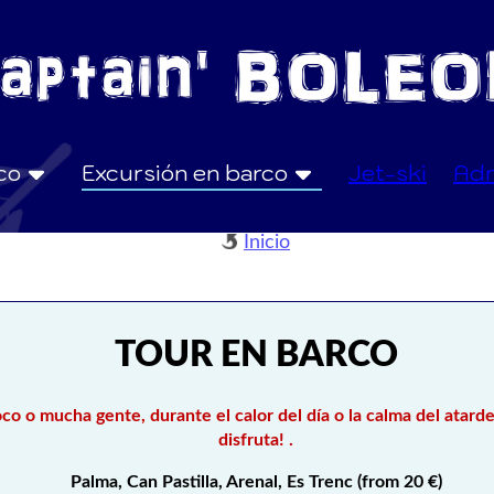
rco
Excursión en barco
Jet-ski
Adr
Inicio
TOUR EN BARCO
co o mucha gente, durante el calor del día o la calma del atarde
disfruta! .
Palma, Can Pastilla, Arenal, Es Trenc (from 20 €)