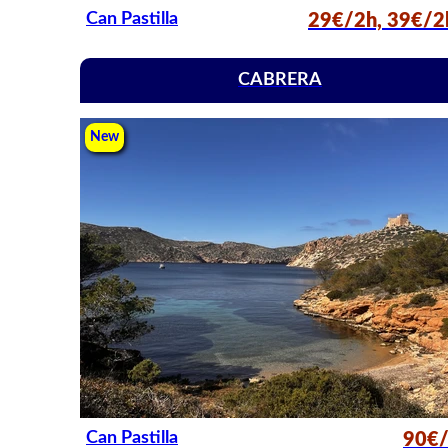
Can Pastilla
29€/2h, 39€/2
CABRERA
New
Can Pastilla
90€/