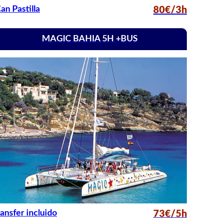
an Pastilla
80€/3h
MAGIC BAHIA 5H +BUS
ansfer incluido
73€/5h