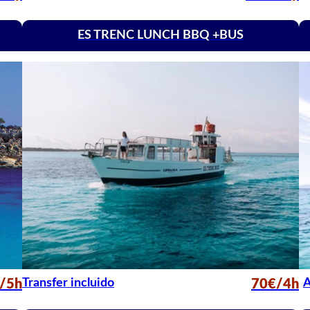
ES TRENC LUNCH BBQ +BUS
Transfer incluido
A
/5h
70€/4h