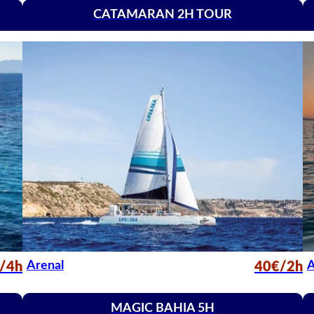
CATAMARAN 2H TOUR
Arenal
A
/4h
40€/2h
MAGIC BAHIA 5H