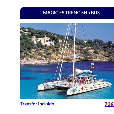
MAGIC ES TRENC 5H +BUS
Transfer incluido
73€