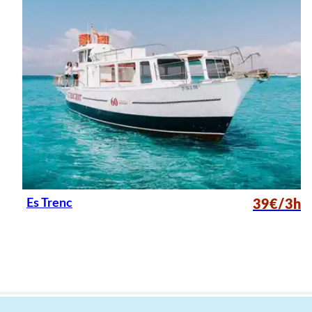
Es Trenc
39€/3h