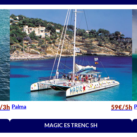
Palma
P
/3h
59€/5h
MAGIC ES TRENC 5H