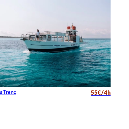
s Trenc
55€/4h