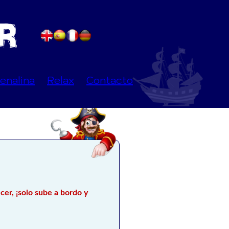
enalina
Relax
Contacto
cer, ¡solo sube a bordo y