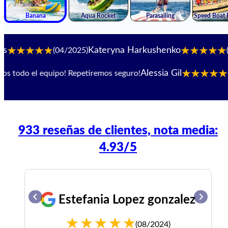
Kateryna Harkushenko
(04/2025)
(09/20
Alessia Gil
do el equipo! Repetiremos seguro!
(10/2
933 reseñas de clientes, nota media:
4.93/5
Estefania Lopez gonzalez
(08/2024)