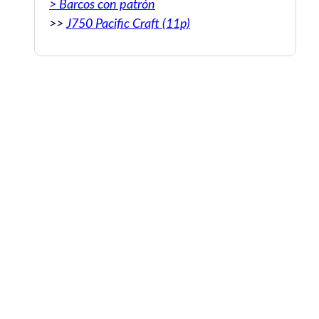
> Barcos con patrón
muy bien de precio para un día en un
>>
J750 Pacific Craft (11p)
barco privado.
Original: Really. Perfect and easy boat
service in Mallorca. Our boat captain was
Javier and he’s a wonderful captain and
human. We had a really amazing time with
him. Spent the day on the water and
around incredible beach coves snorkeling
and swimming. Possible to arrange food on
the boat or at a beach side restaurant. They
made the entire thing extremely
convenient. Also very reasonably priced for
a private boat day.