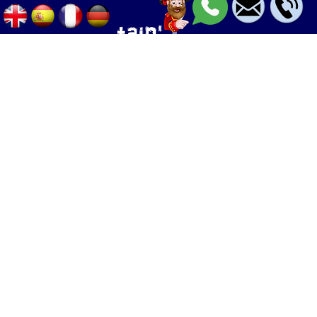
Palma - Can pastilla - Arenal
+34 633 633 268
Calle Palangres 2, 07610 Can Pastilla,
Mallorca, Spain
info@boleor.com
Boat rent & tours
Jet ski