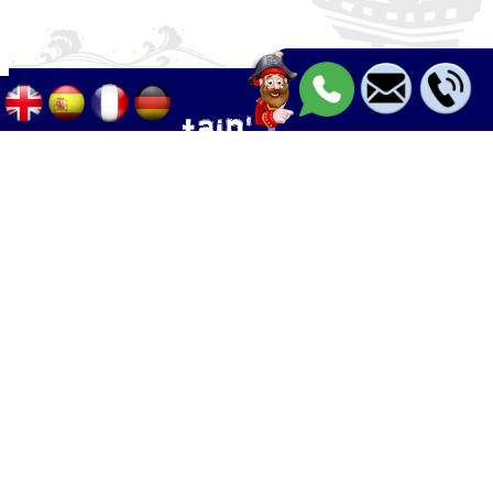
Palma - Can pastilla - Arenal
+34 633 633 268
Calle Palangres 2, 07610 Can Pastilla,
Mallorca, Spain
info@boleor.com