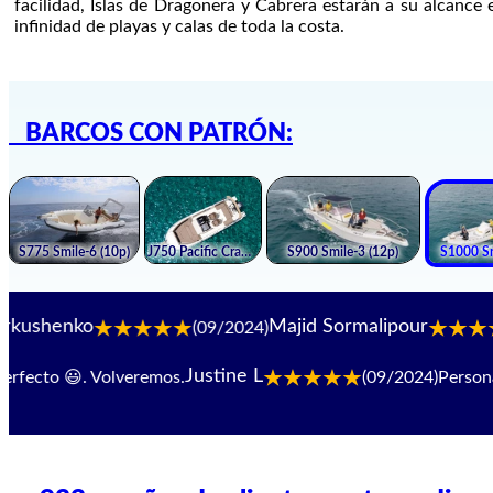
facilidad, Islas de Dragonera y Cabrera estarán a su alcance 
infinidad de playas y calas de toda la costa.
BARCOS CON PATRÓN:
nko
Majid Sormalipour
(09/2024)
(09/
Justine L
ecto 😃. Volveremos.
(09/2024)
Personal i