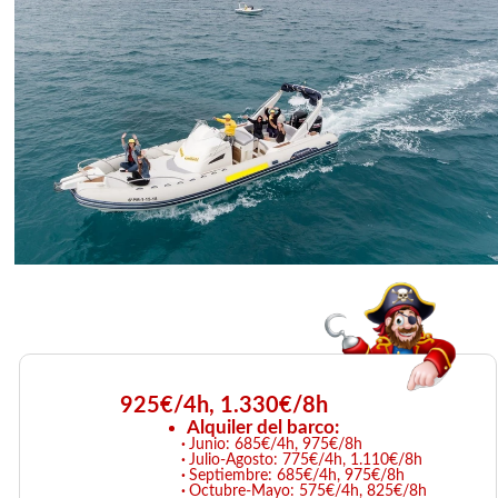
925€/4h, 1.330€/8h
Alquiler del barco:
Junio: 685€/4h, 975€/8h
Julio-Agosto: 775€/4h, 1.110€/8h
Septiembre: 685€/4h, 975€/8h
Octubre-Mayo: 575€/4h, 825€/8h