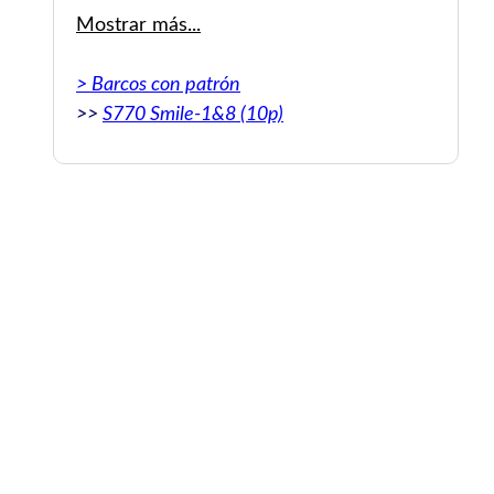
der Stops in den Buchten können von dem
Mostrar más...
Zeitfenster selbst mitbestimmt werden. Das
Bier an Bord müsste gekühlt sein.
> Barcos con patrón
>>
S770 Smile-1&8 (10p)