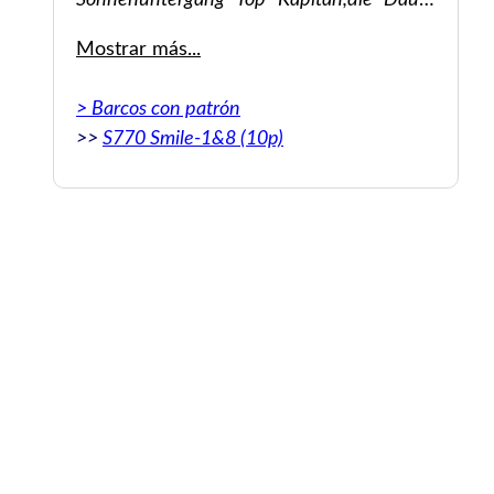
ité
Sonnenuntergang Top Kapitän,die Dauer
la
der Stops in den Buchten können von dem
Mostrar más...
la
Zeitfenster selbst mitbestimmt werden. Das
llé
Bier an Bord müsste gekühlt sein.
> Barcos con patrón
ès
>>
S770 Smile-1&8 (10p)
ns