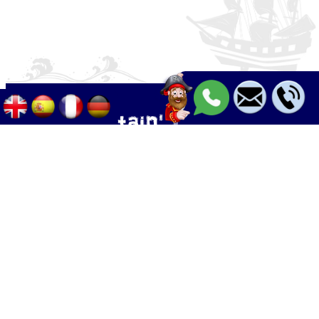
Palma - Can pastilla - Arenal
+34 633 633 268
Calle Palangres 2, 07610 Can Pastilla,
Mallorca, Spain
info@boleor.com