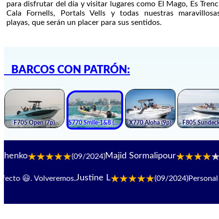
para disfrutar del día y visitar lugares como El Mago, Es Trenc
Cala Fornells, Portals Vells y todas nuestras maravillosa
playas, que serán un placer para sus sentidos.
BARCOS CON PATRÓN:
Majid Sormalipour
(09/2024)
(09/2024
Justine L
cto 😃. Volveremos.
(09/2024)
Personal imp