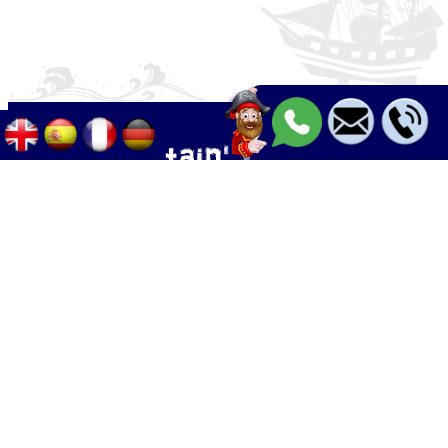
Palma - Can pastilla - Arenal
+34 633 633 268
Calle Palangres 2, 07610 Can Pastilla,
Mallorca, Spain
info@boleor.com