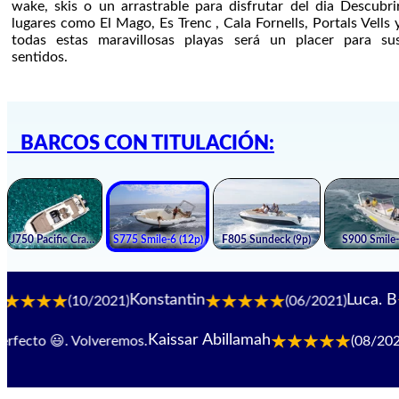
wake, skis o un arrastrable para disfrutar del dia Descubri
lugares como El Mago, Es Trenc , Cala Fornells, Portals Vells 
todas estas maravillosas playas será un placer para su
sentidos.
BARCOS CON TITULACIÓN:
Konstantin
Luca. B
(10/2021)
(06/2021)
Kaissar Abillamah
ecto 😃. Volveremos.
(08/2024)
M