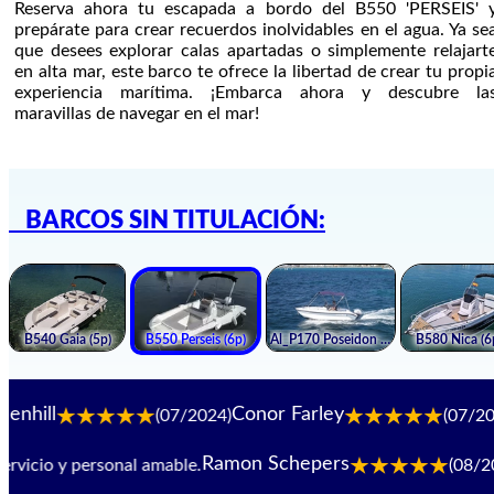
Reserva ahora tu escapada a bordo del B550 'PERSEIS' 
prepárate para crear recuerdos inolvidables en el agua. Ya se
que desees explorar calas apartadas o simplemente relajart
en alta mar, este barco te ofrece la libertad de crear tu propi
experiencia marítima. ¡Embarca ahora y descubre la
maravillas de navegar en el mar!
BARCOS SIN TITULACIÓN:
Conor Farley
Steffi
(07/2024)
(07/2024)
Ramon Schepers
cio y personal amable.
(08/2024)
F