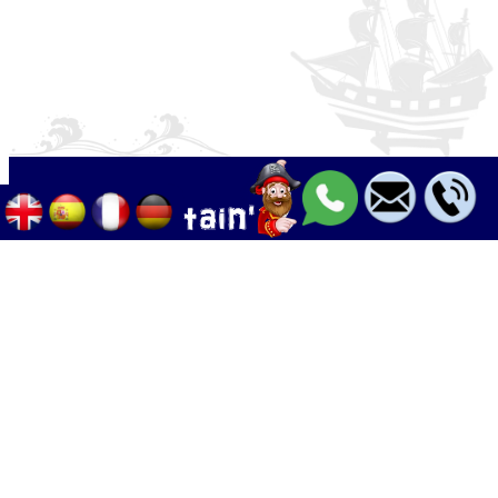
Palma - Can pastilla - Arenal
+34 633 633 268
Calle Palangres 2, 07610 Can Pastilla,
Mallorca, Spain
info@boleor.com