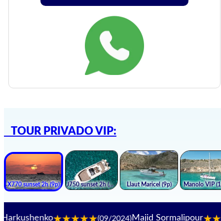
TOUR PRIVADO VIP:
henko
Majid Sormalipour
(09/2024)
(