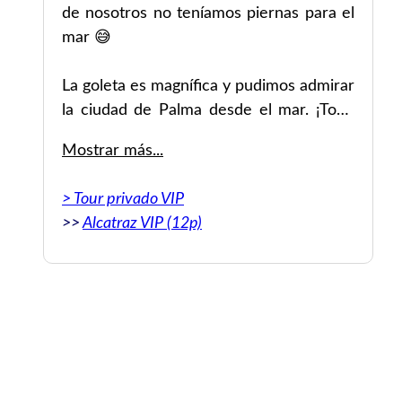
de nosotros no teníamos piernas para el
an
mar 😅
ce
La goleta es magnífica y pudimos admirar
.)
la ciudad de Palma desde el mar. ¡Todo
c.)
acompañado de deliciosas bebidas y
Mostrar más...
tapas!
> Tour privado VIP
Estoy empezando de nuevo esta
pso
>>
Alcatraz VIP (12p)
experiencia 👍 la relación calidad-precio
der
es genial y te llevarás grandes
recuerdos.
ses
ne
Original: Un très beau moment en mer avec
Nerea et son papa (le capitaine). Qui ont
de
été très gentils et compréhensifs - certaines
es
d’entre nous n’avaient pas le pied marin 😅