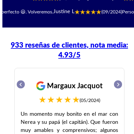
Justine L
rfecto 😃. Volveremos.
(09/2024)
Personal
933 reseñas de clientes, nota media:
4.93/5
Margaux Jacquot
(05/2024)
Un momento muy bonito en el mar con
Nerea y su papá (el capitán). Que fueron
lo
muy amables y comprensivos; algunos