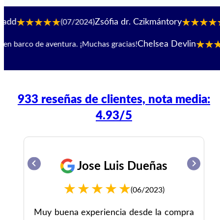
Zsófia dr. Czikmántory
(07/2024)
(06/20
Chelsea Devlin
co de aventura. ¡Muchas gracias!
(
933 reseñas de clientes, nota media:
4.93/5
Jose Luis Dueñas
(06/2023)
te
Muy buena experiencia desde la compra