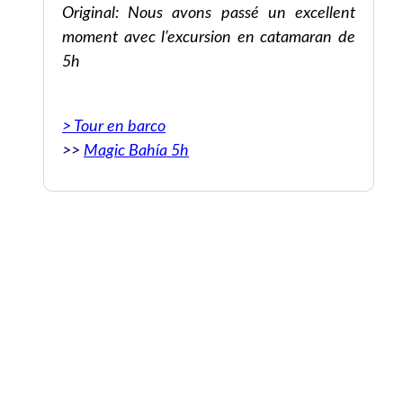
en
Original: Nous avons passé un excellent
jor
moment avec l’excursion en catamaran de
res
5h
ia
> Tour en barco
>>
Magic Bahía 5h
e,
, I
 a
 is
nd
que