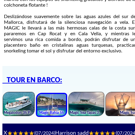
colchoneta flotante !
Deslizándose suavemente sobre las aguas azules del sur d
Mallorca, disfrutará de la silenciosa navegación a vela. E
MAGIC le llevará a las más hermosas calas de la costa sur
pararemos en Cap Rocat y en Cala Vella, y mientras l
servimos una rica comida a bordo, podrán disfrutar de u
placentero baño en cristalinas aguas turquesas, practica
snorkeling tomar el sol y disfrutar del entorno exclusivo.
TOUR EN BARCO:
Harrison sadd
Eric 
(07/2024)
(07/2024)