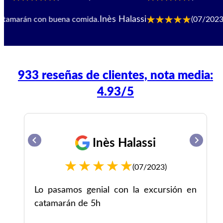
Inès Halassi
marán con buena comida.
(07/2023)
Lo p
933 reseñas de clientes, nota media:
4.93/5
y
Inès Halassi
(07/2023)
e,
Lo pasamos genial con la excursión en
tán
catamarán de 5h
en