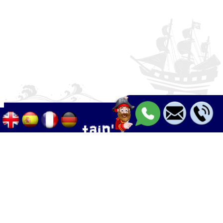
Palma - Can pastilla - Arenal
+34 633 633 268