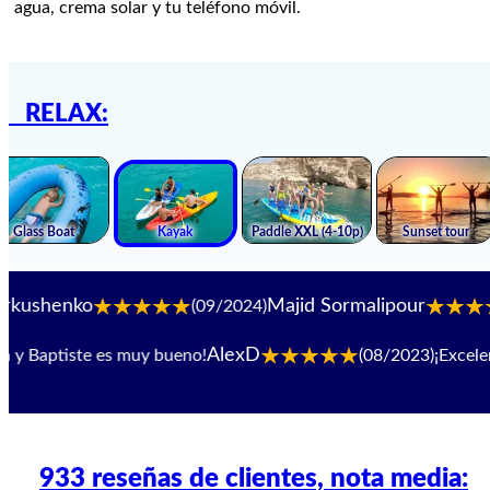
agua, crema solar y tu teléfono móvil.
RELAX:
ko
Majid Sormalipour
(09/2024)
(09/2
AlexD
Baptiste es muy bueno!
(08/2023)
¡Excelente 
933 reseñas de clientes, nota media: