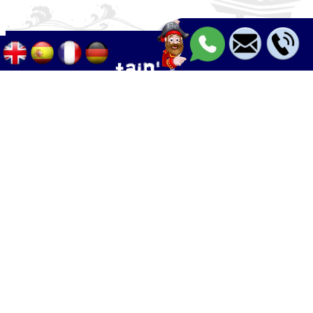
Palma - Can pastilla - Arenal
+34 633 633 268
Calle Palangres 2, 07610 Can Pastilla,
Mallorca, Spain
info@boleor.com