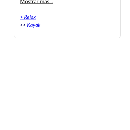
Mostrar más...
Original: 3 of us hired 1 single and 1 double
> Relax
kayak yesterday. It was very easy to book, I
>>
Kayak
did this via whats app from a link on the
website. We hired for an hour. Very
professional and friendly service. Would
highly recommend. Life jackets included in
the price. We went to the island and back.
It was great fun.