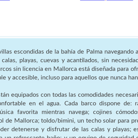
illas escondidas de la bahía de Palma navegando a
 calas, playas, cuevas y acantilados, sin necesidad
rcos sin licencia en Mallorca está diseñada para of
le y accesible, incluso para aquellos que nunca ha
tán equipados con todas las comodidades necesari
onfortable en el agua. Cada barco dispone de: r
úsica favorita mientras navega; cojines cómod
sol de Mallorca; toldo/bimini, un techo solar para p
der detenerse y disfrutar de las calas y playas; es
a un refrescante baño; y un equipo de seguridad 