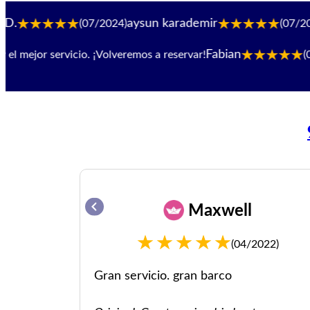
aysun karademir
Christina Mil
07/2024)
(07/2024)
Fabian
 ¡Volveremos a reservar!
(08/2024)
Barcos y s
a
Maxwell
23)
(04/2022)
co. Buen
Gran servicio. gran barco