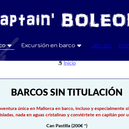
rco
Excursión en barco
Jet-ski
Adr
Inicio
BARCOS SIN TITULACIÓN
entura única en Mallorca en barco, incluso y especialmente si
aisladas, nada en aguas cristalinas y conviértete en capitán por
Can Pastilla (200€ *)