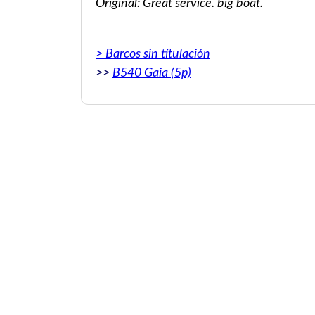
Original: Great service. big boat.
boat. Good
> Barcos sin titulación
>>
B540 Gaia (5p)