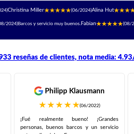
ler
Alina Hut
Melv
(06/2024)
(06/2024)
Fabian
ervicio muy buenos.
(08/2024)
¡Fue increíble
933 reseñas de clientes, nota media: 4.93
Philipp Klausmann
(06/2022)
¡Fué realmente bueno! ¡Grandes
personas, buenos barcos y un servicio