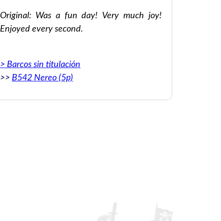
Original: Was a fun day! Very much joy!
Original:
Enjoyed every second.
experienc
> Barcos sin titulación
> Barcos 
>>
B542 Nereo (5p)
>>
B452 