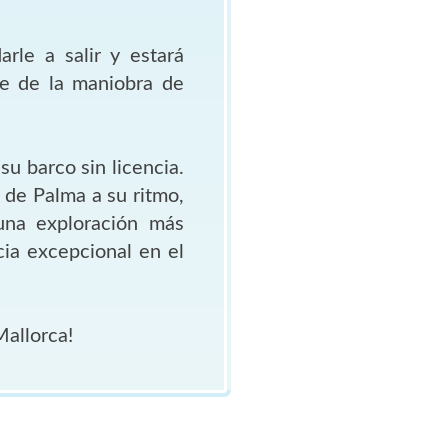
rle a salir y estará
se de la maniobra de
u barco sin licencia.
a de Palma a su ritmo,
una exploración más
cia excepcional en el
allorca!