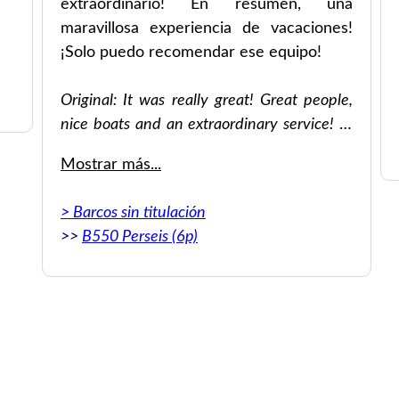
extraordinario! En resumen, una
maravillosa experiencia de vacaciones!
¡Solo puedo recomendar ese equipo!
Original: It was really great! Great people,
nice boats and an extraordinary service! In
summary a wonderful holiday experience! I
Mostrar más...
can just recommend that crew!
> Barcos sin titulación
>>
B550 Perseis (6p)