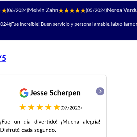
in Zahn
Nerea Verdugo Barrios
(05/2024)
fabio lamera
! Buen servicio y personal amable.
(08/
/5
Jesse Scherpen
(07/2023)
¡Fue un día divertido! ¡Mucha alegría!
¡Barco 
Disfruté cada segundo.
experienc