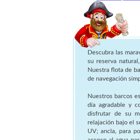
Descubra las marav
su reserva natural,
Nuestra flota de ba
de navegación simp
Nuestros barcos es
día agradable y c
disfrutar de su m
relajación bajo el 
UV; ancla, para po
acceso al agua par