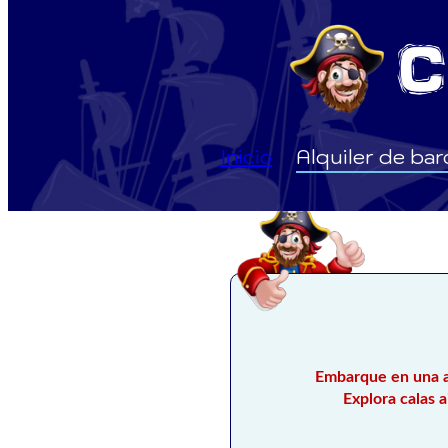
Inicio
Alquiler de ba
Embarque en una av
Explora calas 