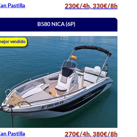
an Pastilla
230€/4h, 330€/8h
B580 NICA (6P)
mejor vendido
an Pastilla
270€/4h, 380€/8h