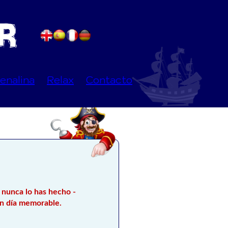
enalina
Relax
Contacto
 nunca lo has hecho -
 un día memorable.